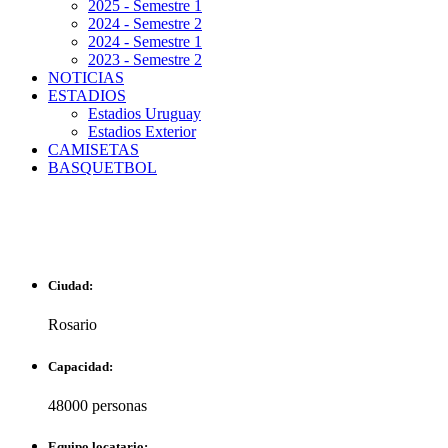
2025 - Semestre 1
2024 - Semestre 2
2024 - Semestre 1
2023 - Semestre 2
NOTICIAS
ESTADIOS
Estadios Uruguay
Estadios Exterior
CAMISETAS
BASQUETBOL
ESTADIO DR. LISAND
Ciudad:
Rosario
Capacidad:
48000 personas
Equipo locatario: