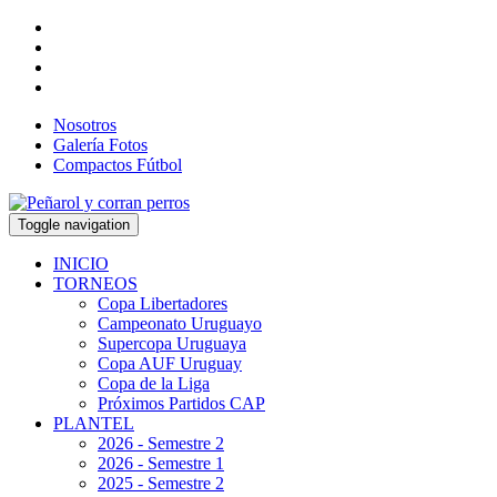
Nosotros
Galería Fotos
Compactos Fútbol
Toggle navigation
INICIO
TORNEOS
Copa Libertadores
Campeonato Uruguayo
Supercopa Uruguaya
Copa AUF Uruguay
Copa de la Liga
Próximos Partidos CAP
PLANTEL
2026 - Semestre 2
2026 - Semestre 1
2025 - Semestre 2