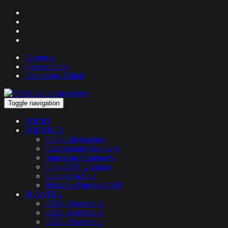
Nosotros
Galería Fotos
Compactos Fútbol
Toggle navigation
INICIO
TORNEOS
Copa Libertadores
Campeonato Uruguayo
Supercopa Uruguaya
Copa AUF Uruguay
Copa de la Liga
Próximos Partidos CAP
PLANTEL
2026 - Semestre 2
2026 - Semestre 1
2025 - Semestre 2