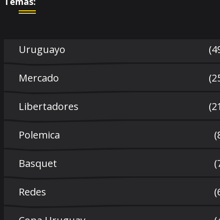
Temas:
Uruguayo
(4
Mercado
(2
Libertadores
(2
Polemica
(
Basquet
(
Redes
(