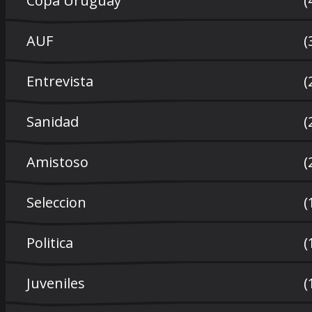
Copa Uruguay
(
AUF
(
Entrevista
(
Sanidad
(
Amistoso
(
Seleccion
(
Politica
(
Juveniles
(