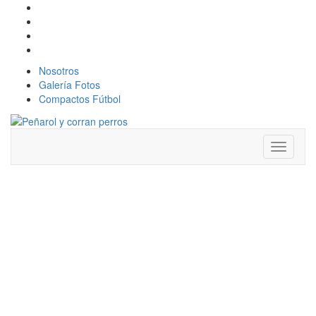
Nosotros
Galería Fotos
Compactos Fútbol
Toggle
navigati
ESTADIO
GRAN
PARQUE
CENTRAL