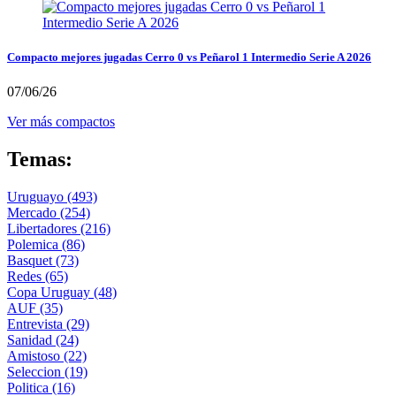
Compacto mejores jugadas Cerro 0 vs Peñarol 1 Intermedio Serie A 2026
07/06/26
Ver más compactos
Temas:
Uruguayo
(493)
Mercado
(254)
Libertadores
(216)
Polemica
(86)
Basquet
(73)
Redes
(65)
Copa Uruguay
(48)
AUF
(35)
Entrevista
(29)
Sanidad
(24)
Amistoso
(22)
Seleccion
(19)
Politica
(16)