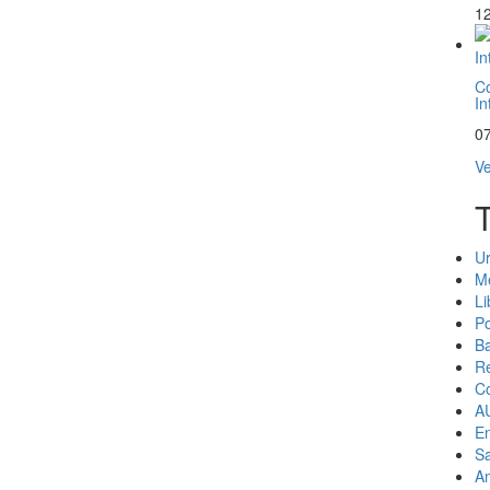
12
Co
In
07
V
U
M
Li
P
B
R
C
A
En
S
A