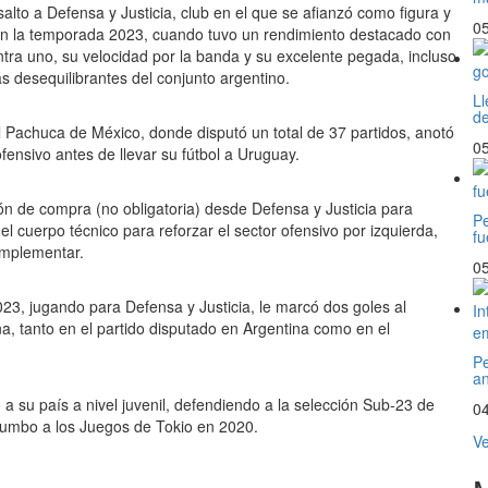
salto a Defensa y Justicia, club en el que se afianzó como figura y
05
en la temporada 2023, cuando tuvo un rendimiento destacado con
ontra uno, su velocidad por la banda y su excelente pegada, incluso
más desequilibrantes del conjunto argentino.
Ll
de
el Pachuca de México, donde disputó un total de 37 partidos, anotó
05
ofensivo antes de llevar su fútbol a Uruguay.
n de compra (no obligatoria) desde Defensa y Justicia para
Pe
el cuerpo técnico para reforzar el sector ofensivo por izquierda,
fu
 implementar.
05
023, jugando para Defensa y Justicia, le marcó dos goles al
, tanto en el partido disputado en Argentina como en el
Pe
an
a su país a nivel juvenil, defendiendo a la selección Sub-23 de
04
o rumbo a los Juegos de Tokio en 2020.
Ve