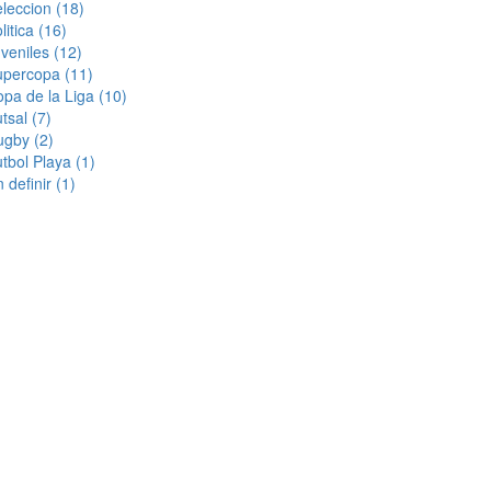
eleccion
(18)
litica
(16)
veniles
(12)
upercopa
(11)
pa de la Liga
(10)
utsal
(7)
ugby
(2)
tbol Playa
(1)
n definir
(1)