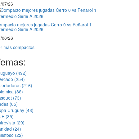
/07/26
mpacto mejores jugadas Cerro 0 vs Peñarol 1
termedio Serie A 2026
/06/26
er más compactos
Temas:
ruguayo
(492)
ercado
(254)
bertadores
(216)
olemica
(86)
asquet
(73)
edes
(65)
opa Uruguay
(48)
UF
(35)
trevista
(29)
anidad
(24)
mistoso
(22)