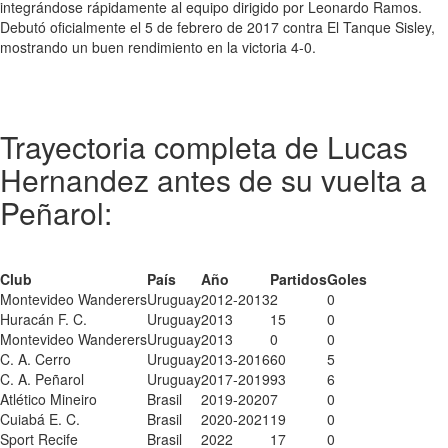
integrándose rápidamente al equipo dirigido por Leonardo Ramos.
Debutó oficialmente el 5 de febrero de 2017 contra El Tanque Sisley,
mostrando un buen rendimiento en la victoria 4-0.
Trayectoria completa de Lucas
Hernandez antes de su vuelta a
Peñarol:
Club
País
Año
Partidos
Goles
Montevideo Wanderers
Uruguay
2012-2013
2
0
Huracán F. C.
Uruguay
2013
15
0
Montevideo Wanderers
Uruguay
2013
0
0
C. A. Cerro
Uruguay
2013-2016
60
5
C. A. Peñarol
Uruguay
2017-2019
93
6
Atlético Mineiro
Brasil
2019-2020
7
0
Cuiabá E. C.
Brasil
2020-2021
19
0
Sport Recife
Brasil
2022
17
0