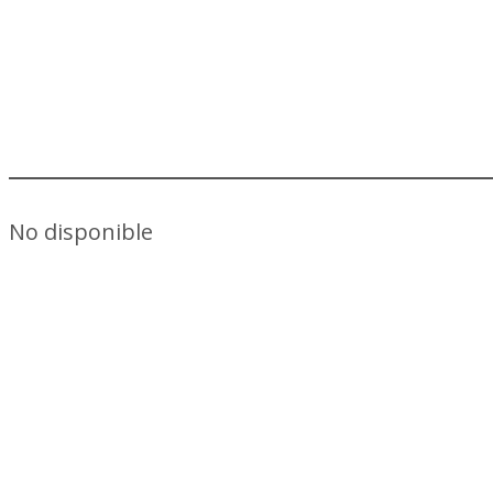
Highlights de Matías Arezo
No disponible