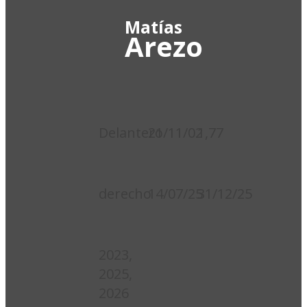
Matías
19
Arezo
Posición:
Nacimiento:
Estatura:
Delantero
21/11/02
1,77
Pie
Inicio
Fin
hábil:
Contrato:
Contrato:
derecho
14/07/25
31/12/25
Integró
plantel:
2023,
2025,
2026