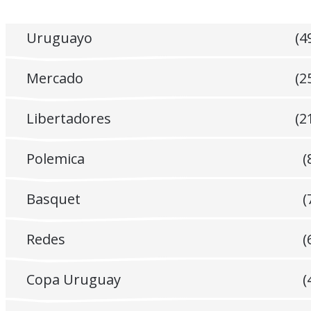
Uruguayo
(4
Mercado
(2
Libertadores
(2
Polemica
(
Basquet
(
Redes
(
Copa Uruguay
(