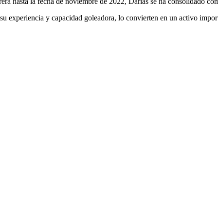
rera hasta la fecha de noviembre de 2022, Darias se ha consolidado com
u experiencia y capacidad goleadora, lo convierten en un activo impor