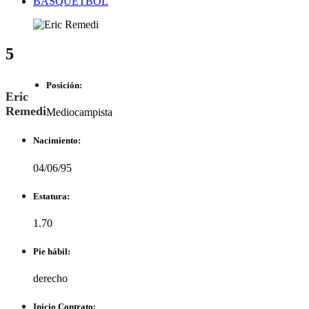
BASQUETBOL
5
Posición:
Eric
Remedi
Mediocampista
Nacimiento:
04/06/95
Estatura:
1.70
Pie hábil:
derecho
Inicio Contrato: