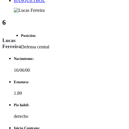
BASQUETBOL
6
Posición:
Lucas
Ferreira
Defensa central
Nacimiento:
16/06/00
Estatura:
1.89
Pie hábil:
derecho
Inicio Contrato: