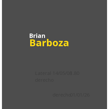
36
Brian
Barboza
Posición:
Nacimiento:
Estatura:
Lateral
14/05/08
1.80
derecho
Pie
Inicio
hábil:
Contrato:
derecho
01/01/26
Fin
Integró