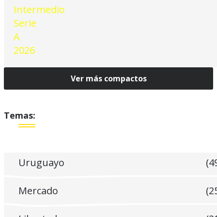
Ver más compactos
Temas:
Uruguayo
(4
Mercado
(2