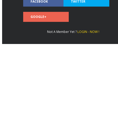
FACEBOOK
TWITTER
GOOGLE+
Not A Member Yet ?
LOGIN - NOW !