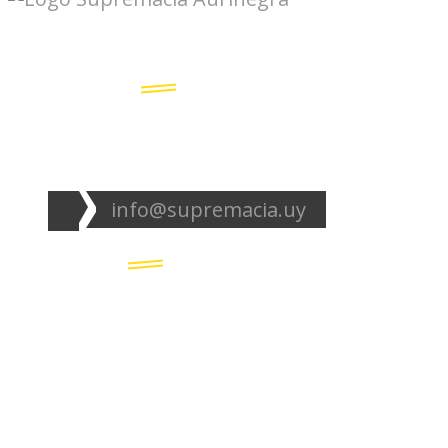
Seguinos en redes:
info@supremacia.uy
Accesos directos:
Plantel
Galería
Noticias
Tablas
Camisetas
Estadios Uruguay
Basquetbol
Estadios Exterior