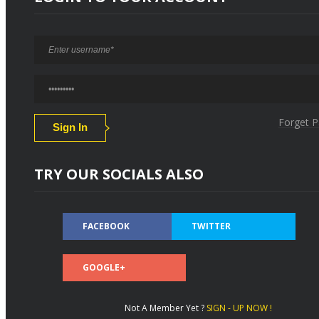
Forget 
TRY OUR SOCIALS ALSO
FACEBOOK
TWITTER
GOOGLE+
Not A Member Yet ?
SIGN - UP NOW !