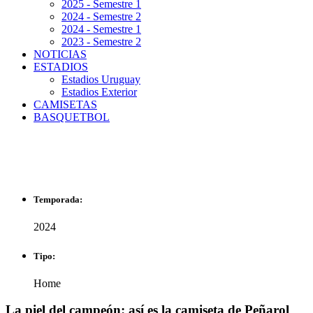
2025 - Semestre 1
2024 - Semestre 2
2024 - Semestre 1
2023 - Semestre 2
NOTICIAS
ESTADIOS
Estadios Uruguay
Estadios Exterior
CAMISETAS
BASQUETBOL
HOME 2024
Temporada:
2024
Tipo:
Home
La piel del campeón: así es la camiseta de Peñarol