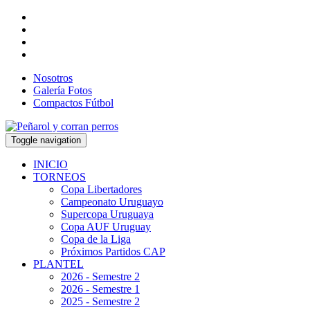
Nosotros
Galería Fotos
Compactos Fútbol
Toggle navigation
INICIO
TORNEOS
Copa Libertadores
Campeonato Uruguayo
Supercopa Uruguaya
Copa AUF Uruguay
Copa de la Liga
Próximos Partidos CAP
PLANTEL
2026 - Semestre 2
2026 - Semestre 1
2025 - Semestre 2