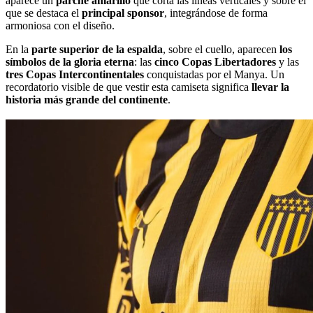
aparece un
parche amarillo
que corta las líneas verticales y sobre el
que se destaca el
principal sponsor
, integrándose de forma
armoniosa con el diseño.
En la
parte superior de la espalda
, sobre el cuello, aparecen
los
símbolos de la gloria eterna
: las
cinco Copas Libertadores
y las
tres Copas Intercontinentales
conquistadas por el Manya. Un
recordatorio visible de que vestir esta camiseta significa
llevar la
historia más grande del continente
.