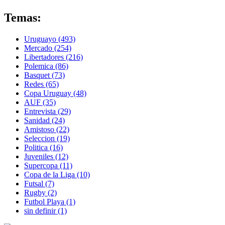
Temas:
Uruguayo
(493)
Mercado
(254)
Libertadores
(216)
Polemica
(86)
Basquet
(73)
Redes
(65)
Copa Uruguay
(48)
AUF
(35)
Entrevista
(29)
Sanidad
(24)
Amistoso
(22)
Seleccion
(19)
Politica
(16)
Juveniles
(12)
Supercopa
(11)
Copa de la Liga
(10)
Futsal
(7)
Rugby
(2)
Futbol Playa
(1)
sin definir
(1)