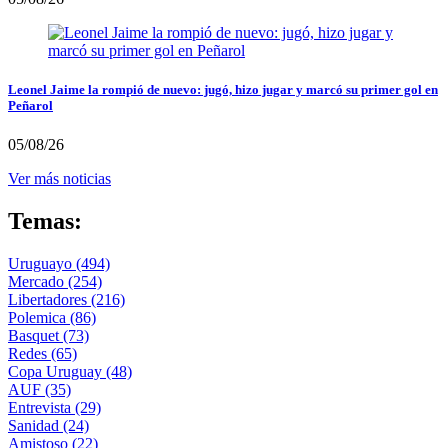
Leonel Jaime la rompió de nuevo: jugó, hizo jugar y marcó su primer gol en
Peñarol
05/08/26
Ver más noticias
Temas:
Uruguayo
(494)
Mercado
(254)
Libertadores
(216)
Polemica
(86)
Basquet
(73)
Redes
(65)
Copa Uruguay
(48)
AUF
(35)
Entrevista
(29)
Sanidad
(24)
Amistoso
(22)