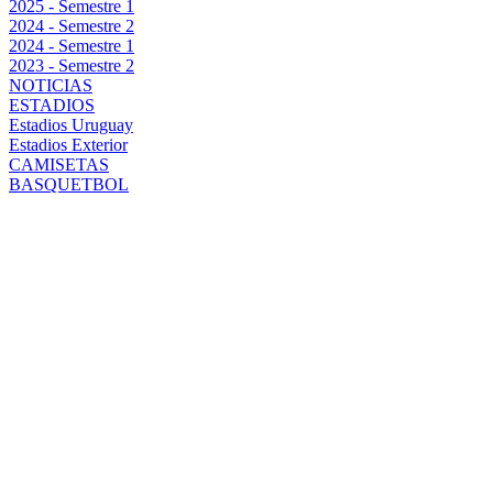
2025 - Semestre 1
2024 - Semestre 2
2024 - Semestre 1
2023 - Semestre 2
NOTICIAS
ESTADIOS
Estadios Uruguay
Estadios Exterior
CAMISETAS
BASQUETBOL
BAJAS,
REFUERZOS Y
EL REGRESO
SOÑADO:
PEÑAROL
MUEVE EL