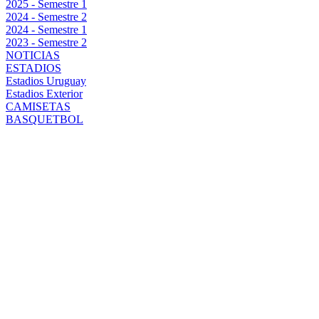
2025 - Semestre 1
2024 - Semestre 2
2024 - Semestre 1
2023 - Semestre 2
NOTICIAS
ESTADIOS
Estadios Uruguay
Estadios Exterior
CAMISETAS
BASQUETBOL
DIEGO
AGUIRRE
TRAS LA
DURA CAÍDA
DE PEÑAROL:
HAY QUE