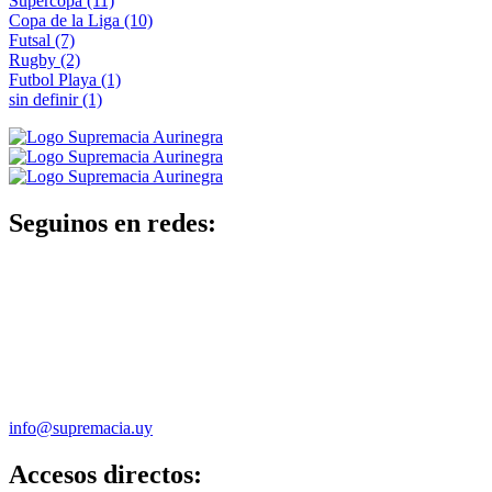
Supercopa
(11)
Copa de la Liga
(10)
Futsal
(7)
Rugby
(2)
Futbol Playa
(1)
sin definir
(1)
Seguinos en redes:
info@supremacia.uy
Accesos directos: