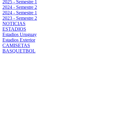
2025 - Semestre 1
2024 - Semestre 2
2024 - Semestre 1
2023 - Semestre 2
NOTICIAS
ESTADIOS
Estadios Uruguay
Estadios Exterior
CAMISETAS
BASQUETBOL
EMPATE CON
SABOR A
POCO:
PEÑAROL NO
PUDO CON
OLIMPIA Y YA