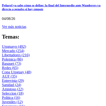
Peñarol ya sabe cómo se define: la final del Intermedio ante Wanderers va
directo a penales si hay empate
04/08/26
Ver más noticias
Temas:
Uruguayo
(492)
Mercado
(254)
Libertadores
(216)
Polemica
(86)
Basquet
(73)
Redes
(65)
Copa Uruguay
(48)
AUF
(35)
Entrevista
(29)
Sanidad
(24)
Amistoso
(22)
Seleccion
(18)
Politica
(16)
Juveniles
(12)