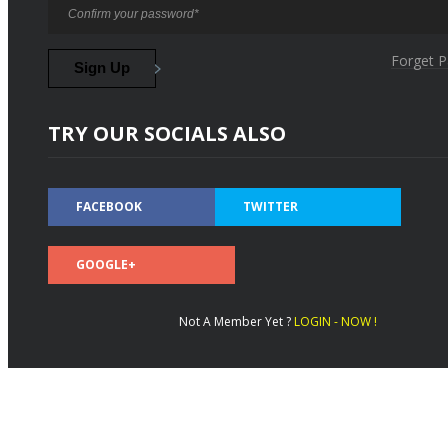
Forget 
TRY OUR SOCIALS ALSO
FACEBOOK
TWITTER
GOOGLE+
Not A Member Yet ?
LOGIN - NOW !