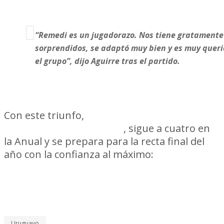
“Remedi es un jugadorazo. Nos tiene gratamente
sorprendidos, se adaptó muy bien y es muy queri
el grupo”
, dijo Aguirre tras el partido.
Con este triunfo,
Peñarol lidera el
Clausura con 29 puntos
, sigue a cuatro en
la Anual y se prepara para la recta final del
año con la confianza al máximo:
finalista de
Copa AUF Uruguay, puntero del Clausura
y cada vez más firme en su búsqueda del
título 2025.
Uruguayo