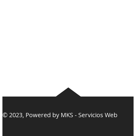
Plantel
Galería
Noticias
Tablas
Camisetas
Estadios Uruguay
Basquetbol
Estadios Exterior
Nosotros
Canciones de la
barra
© 2023, Powered by
MKS - Servicios Web