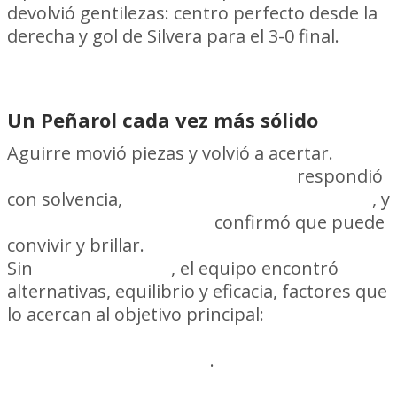
devolvió gentilezas: centro perfecto desde la
derecha y gol de Silvera para el 3-0 final.
Un Peñarol cada vez más sólido
Aguirre movió piezas y volvió a acertar.
Trindade como lateral derecho
respondió
con solvencia,
Remedi fue el eje del juego
, y
la dupla Arezo–Silvera
confirmó que puede
convivir y brillar.
Sin
Leo Fernández
, el equipo encontró
alternativas, equilibrio y eficacia, factores que
lo acercan al objetivo principal:
ganar el
Clausura y llegar a las finales del
Uruguayo con ventaja
.