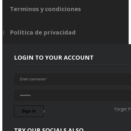
Terminos y condiciones
Política de privacidad
LOGIN TO YOUR ACCOUNT
Forget 
TRY OUR SOCIALS ALSO