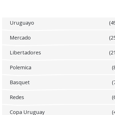
Uruguayo
(4
Mercado
(2
Libertadores
(2
Polemica
(
Basquet
(
Redes
(
Copa Uruguay
(