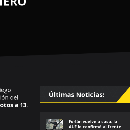
NERO
liego
Últimas Noticias:
ión del
votos a 13
,
Forlán vuelve a casa: la
AUF lo confirmó al frente