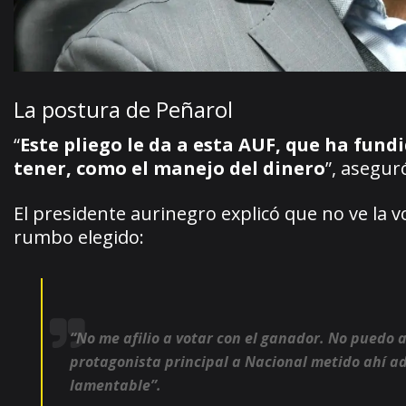
La postura de Peñarol
“
Este pliego le da a esta AUF, que ha fun
tener, como el manejo del dinero
”, asegur
El presidente aurinegro explicó que no ve la 
rumbo elegido:
“No me afilio a votar con el ganador. No puedo
protagonista principal a Nacional metido ahí ad
lamentable”.