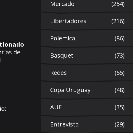
Mercado
(254)
Libertadores
(216)
Polemica
(86)
tionado
ntías de
Basquet
(73)
l
Redes
(65)
Copa Uruguay
(48)
AUF
(35)
io:
Entrevista
(29)