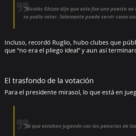
“Nicolás Ghizzo dijo que esto fue una puesta en
se podía votar. Solamente puede servir como un
Incluso, recordó Ruglio, hubo clubes que púb
que “no era el pliego ideal” y aun así termina
El trasfondo de la votación
Para el presidente mirasol, lo que está en ju
“Sé que estaban jugando con las penurias de los