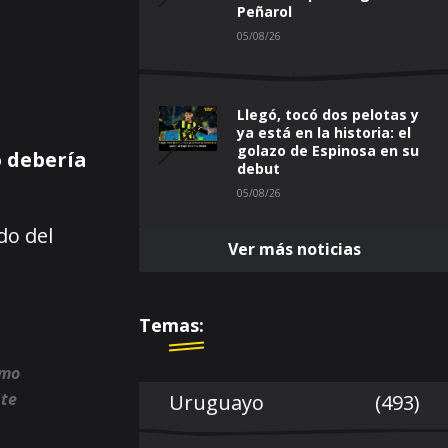
Peñarol
05/08/26
Llegó, tocó dos pelotas y
ya está en la historia: el
golazo de Espinosa en su
o debería
debut
05/08/26
do del
Ver más noticias
Temas:
omo
nte
Uruguayo
(493)