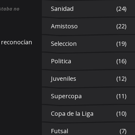
Sanidad
(24)
estaba no
Amistoso
(22)
d reconocían
Seleccion
(19)
Politica
(16)
Juveniles
(12)
Supercopa
(11)
Copa de la Liga
(10)
Futsal
(7)