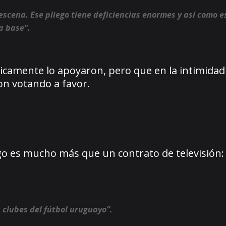
 escena. Ese pliego tiene deficiencias enormes y así como 
a base”.
licamente lo apoyaron, pero que en la intimida
ron votando a favor.
ego es mucho más que un contrato de televisión:
 clubes del fútbol uruguayo”.