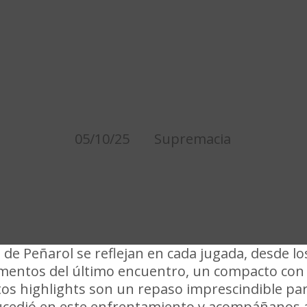
MEJORES JUGADAS PE
 0 CAMPEONATO CLAUS
05/10/25
Supremacia
 de Peñarol se reflejan en cada jugada, desde lo
mentos del último encuentro, un compacto con
Estos highlights son un repaso imprescindible pa
 sucedió en este enfrentamiento y acompáñanos 