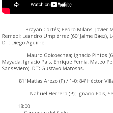
Peñarol:
Brayan Cortés; Pedro Milans, Javier 
Remedi; Leandro Umpiérrez (60' Jaime Báez), Le
DT: Diego Aguirre.
Danubio:
Mauro Goicoechea; Ignacio Pintos (6
Mayada, Ignacio Pais, Enrique Femia, Mateo Per
Sanseviero). DT: Gustavo Matosas.
Goles:
81' Matías Arezo (P) / 1-0; 84' Héctor Villa
Amarillas:
Nahuel Herrera (P); Ignacio Pais, 
Hora:
18:00
Estadio:
Campeón del Siglo