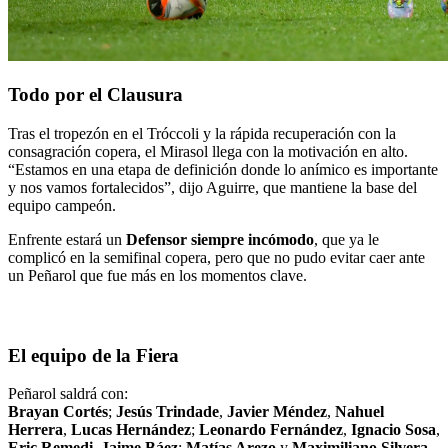
Todo por el Clausura
Tras el tropezón en el Tróccoli y la rápida recuperación con la
consagración copera, el Mirasol llega con la motivación en alto.
“Estamos en una etapa de definición donde lo anímico es importante
y nos vamos fortalecidos”, dijo Aguirre, que mantiene la base del
equipo campeón.
Enfrente estará un
Defensor siempre incómodo
, que ya le
complicó en la semifinal copera, pero que no pudo evitar caer ante
un Peñarol que fue más en los momentos clave.
El equipo de la Fiera
Peñarol saldrá con:
Brayan Cortés
;
Jesús Trindade
,
Javier Méndez
,
Nahuel
Herrera
,
Lucas Hernández
;
Leonardo Fernández
,
Ignacio Sosa
,
Eric Remedi
,
Jaime Báez
;
Matías Arezo
y
Maximiliano Silvera
.