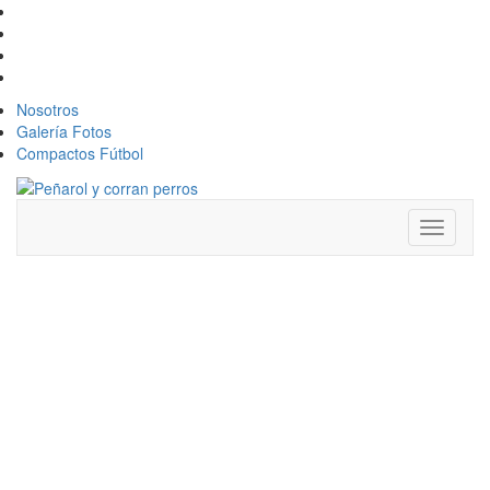
Nosotros
Galería Fotos
Compactos Fútbol
Toggle
navigati
PEÑAROL 82-
69 NACIONAL:
EL
CARBONERO