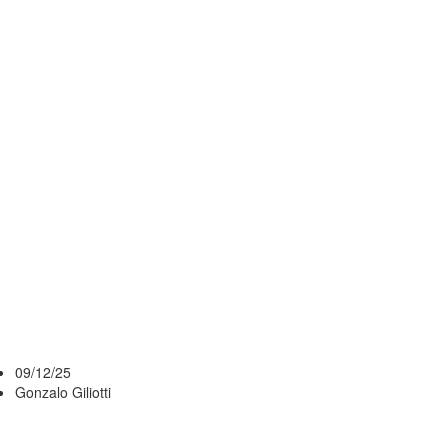
VOLVIÓ A
MARCAR
TERRITORIO,
GANÓ EL
SEGUNDO
CLÁSICO Y ES
LÍDER DE LA
LIGA
09/12/25
Gonzalo Giliotti