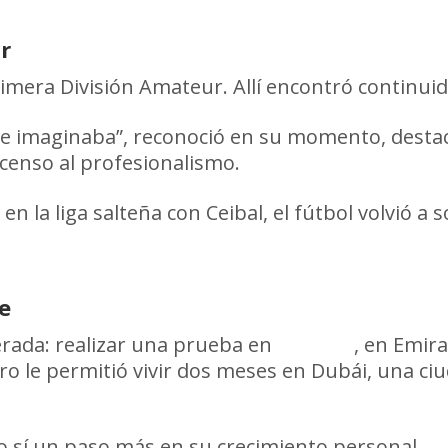
ur
rimera División Amateur. Allí encontró continuid
ue imaginaba”, reconoció en su momento, destacan
scenso al profesionalismo.
n la liga salteña con Ceibal, el fútbol volvió a 
e
erada: realizar una prueba en
Al-Wasl
, en Emir
ero le permitió vivir dos meses en Dubái, una c
ero sí un paso más en su crecimiento personal.