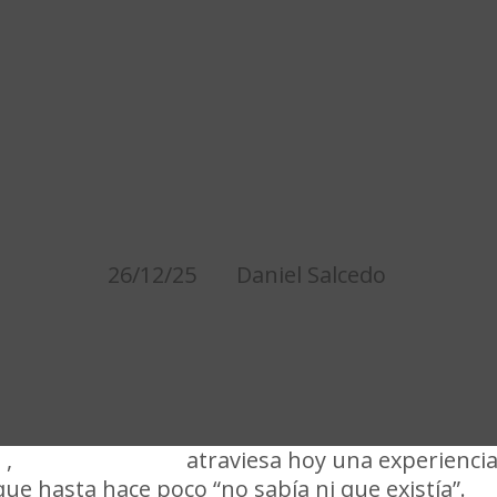
TORIA DE FRANCO CORR
RO DE PEÑAROL AL DE
JUGAR EN ALBANIA
26/12/25
Daniel Salcedo
l
,
Franco Correa
atraviesa hoy una experiencia
ue hasta hace poco “no sabía ni que existía”.