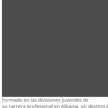
LA HIS
SEMILLE
Formado en las divisiones juveniles de
Peñaro
su carrera profesional en Albania, un destino q