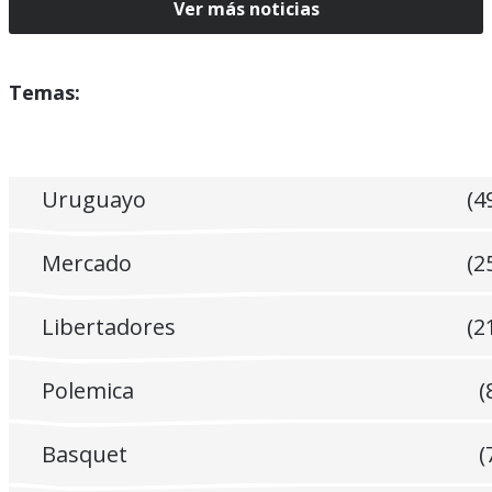
Ver más noticias
Temas:
Uruguayo
(4
Mercado
(2
Libertadores
(2
Polemica
(
Basquet
(