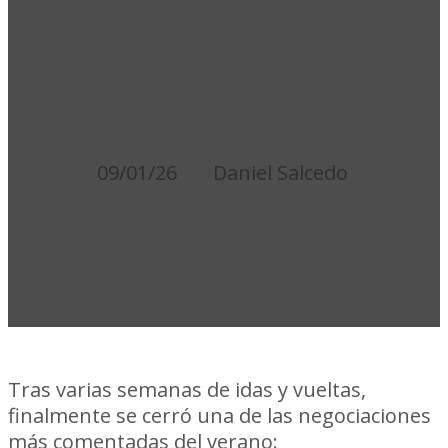
PARA LA
TEMPORADA
2026
09/01/26
Daniel Salcedo
Tras varias semanas de idas y vueltas,
finalmente se cerró una de las negociaciones
más comentadas del verano:
Matías Arezo