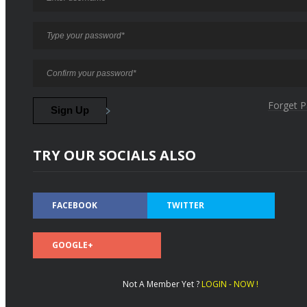
Forget 
TRY OUR SOCIALS ALSO
FACEBOOK
TWITTER
GOOGLE+
Not A Member Yet ?
LOGIN - NOW !