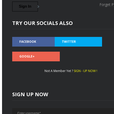
Forget 
TRY OUR SOCIALS ALSO
FACEBOOK
TWITTER
GOOGLE+
Not A Member Yet ?
SIGN - UP NOW !
SIGN UP NOW