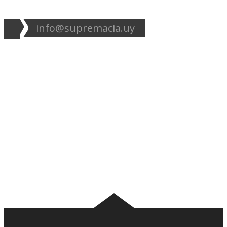
info@supremacia.uy
Accesos directos:
Plantel
Galería
Noticias
Tablas
Camisetas
Estadios Uruguay
Basquetbol
Estadios Exterior
Nosotros
Canciones de la
barra