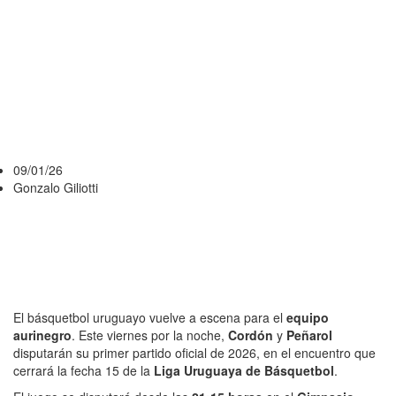
LUB: HORA,
ESCENARIO Y
DÓNDE VER
EL PARTIDO
09/01/26
Gonzalo Giliotti
El básquetbol uruguayo vuelve a escena para el
equipo
aurinegro
. Este viernes por la noche,
Cordón
y
Peñarol
disputarán su primer partido oficial de 2026, en el encuentro que
cerrará la fecha 15 de la
Liga Uruguaya de Básquetbol
.