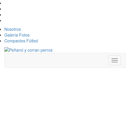
Nosotros
Galería Fotos
Compactos Fútbol
Toggle
navigati
CORDÓN Y
PEÑAROL
ABREN SU
2026 EN LA