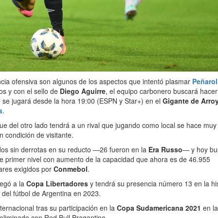
encia ofensiva son algunos de los aspectos que intentó plasmar
Peñarol
s y con el sello de
Diego Aguirre
, el equipo carbonero buscará hacer
 se jugará desde la hora 19:00 (ESPN y Star+) en el
Gigante de Arroy
s
.
ue del otro lado tendrá a un rival que jugando como local se hace muy 
n condición de visitante.
idos sin derrotas en su reducto —26 fueron en la
Era Russo
— y hoy bu
 de primer nivel con aumento de la capacidad que ahora es de 46.955
ares exigidos por
Conmebol
.
legó a la
Copa Libertadores
y tendrá su presencia número 13 en la his
a
del fútbol de Argentina en 2023.
nternacional tras su participación en la
Copa Sudamericana 2021
en la
ó eliminado con Red Bull Bragantino.