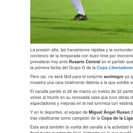
La presión alta, las transiciones rápidas y la contund
comienzo de la temporada con buen tinte por momento
prevalecer hoy ante
Rosario Central
en el partido que
la primera fecha del Grupo G de la
Copa Libertadore
Pero ojo, no será fácil para el conjunto
aurinegro
ya q
muestra una cara totalmente distinta a la que exhibe e
El canalla perdió el 28 de marzo un invicto de 32 part
volver al triunfo en su renovada casa que tuvo obras
espectadores y mejoras en la red lumínica con estánd
Y en lo deportivo, el equipo de
Miguel Ángel Russo
l
tras clasificarse como campeón de la
Copa de la Lig
Esta será también la vuelta del canalla a la actividad i
llegó hasta cuartos de final, instancia en la que qued