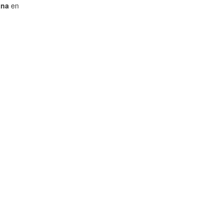
ana
en