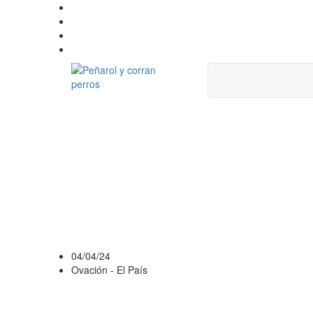
FORTALEZAS Y D
ROSARIO CENTR
DEBE CUIDAR PE
GIGANTE DE ARR
04/04/24
Ovación - El País