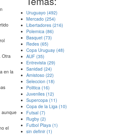
Temas:
en
Uruguayo
(492)
Mercado
(254)
rtido
Libertadores
(216)
Polemica
(86)
Basquet
(73)
rol
Redes
(65)
Copa Uruguay
(48)
. Otra
AUF
(35)
Entrevista
(29)
Sanidad
(24)
ra en la
Amistoso
(22)
Seleccion
(18)
mas
Politica
(16)
Juveniles
(12)
Supercopa
(11)
Copa de la Liga
(10)
l, aunque
Futsal
(7)
Rugby
(2)
Futbol Playa
(1)
mo el
sin definir
(1)