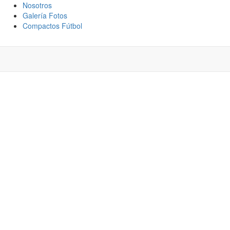
Nosotros
Galería Fotos
Compactos Fútbol
EBILIDADES DE
AL Y QUÉ ASPECTO
ÑAROL EN EL
OYITO