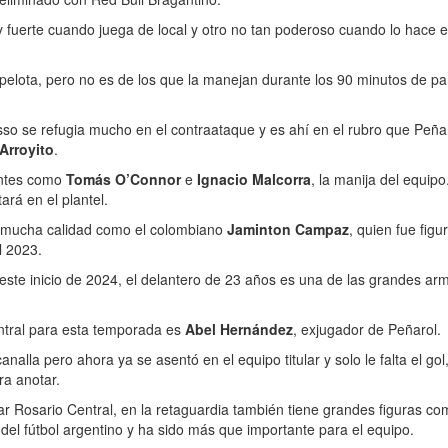
fuerte cuando juega de local y otro no tan poderoso cuando lo hace 
 pelota, pero no es de los que la manejan durante los 90 minutos de pa
usso se refugia mucho en el contraataque y es ahí en el rubro que Peña
Arroyito
.
antes como
Tomás O’Connor
e
Ignacio Malcorra
, la manija del equipo
ará en el plantel.
e mucha calidad como el colombiano
Jaminton Campaz
, quien fue figu
l 2023.
este inicio de 2024, el delantero de 23 años es una de las grandes ar
entral para esta temporada es
Abel Hernández
, exjugador de Peñarol.
analla pero ahora ya se asentó en el equipo titular y solo le falta el go
a anotar.
ar Rosario Central, en la retaguardia también tiene grandes figuras co
 del fútbol argentino y ha sido más que importante para el equipo.