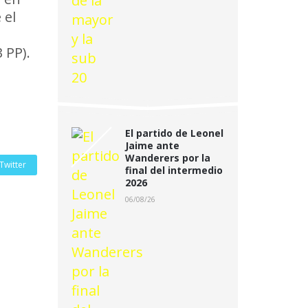
 el
 PP).
El partido de Leonel
Jaime ante
Wanderers por la
Twitter
final del intermedio
2026
06/08/26