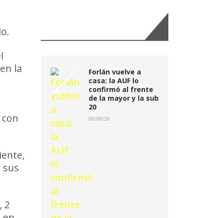
Últimas Noticias:
lo.
l
en la
Forlán vuelve a
casa: la AUF lo
confirmó al frente
de la mayor y la sub
20
 con
06/08/26
iente,
y sus
, 2
s en