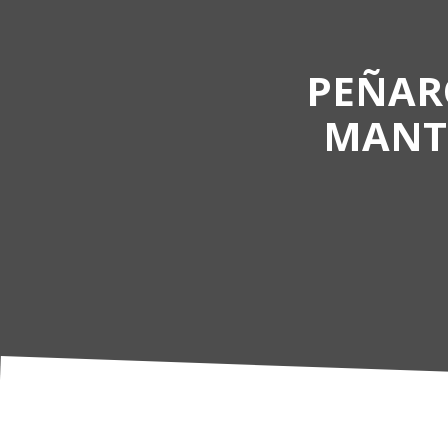
PEÑARO
MANTE