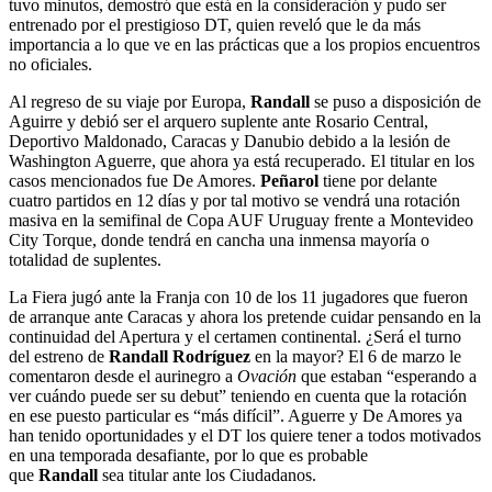
tuvo minutos, demostró que está en la consideración y pudo ser
entrenado por el prestigioso DT, quien reveló que le da más
importancia a lo que ve en las prácticas que a los propios encuentros
no oficiales.
Al regreso de su viaje por Europa,
Randall
se puso a disposición de
Aguirre y debió ser el arquero suplente ante Rosario Central,
Deportivo Maldonado, Caracas y Danubio debido a la lesión de
Washington Aguerre, que ahora ya está recuperado. El titular en los
casos mencionados fue De Amores.
Peñarol
tiene por delante
cuatro partidos en 12 días y por tal motivo se vendrá una rotación
masiva en la semifinal de Copa AUF Uruguay frente a Montevideo
City Torque, donde tendrá en cancha una inmensa mayoría o
totalidad de suplentes.
La Fiera jugó ante la Franja con 10 de los 11 jugadores que fueron
de arranque ante Caracas y ahora los pretende cuidar pensando en la
continuidad del Apertura y el certamen continental. ¿Será el turno
del estreno de
Randall Rodríguez
en la mayor? El 6 de marzo le
comentaron desde el aurinegro a
Ovación
que estaban “esperando a
ver cuándo puede ser su debut” teniendo en cuenta que la rotación
en ese puesto particular es “más difícil”. Aguerre y De Amores ya
han tenido oportunidades y el DT los quiere tener a todos motivados
en una temporada desafiante, por lo que es probable
que
Randall
sea titular ante los Ciudadanos.