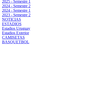
2025 - Semestre 1
2024 - Semestre 2
2024 - Semestre 1
2023 - Semestre 2
NOTICIAS
ESTADIOS
Estadios Uruguay
Estadios Exterior
CAMISETAS
BASQUETBOL
¿LLEGA EL
DÍA DEL
DEBUT DE
RANDALL
RODRÍGUEZ
EN PEÑAROL?