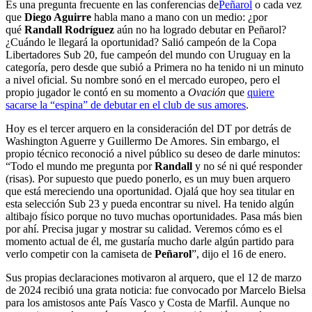
Es una pregunta frecuente en las conferencias de
Peñarol
o cada vez
que
Diego Aguirre
habla mano a mano con un medio: ¿por
qué
Randall Rodríguez
aún no ha logrado debutar en Peñarol?
¿Cuándo le llegará la oportunidad? Salió campeón de la Copa
Libertadores Sub 20, fue campeón del mundo con Uruguay en la
categoría, pero desde que subió a Primera no ha tenido ni un minuto
a nivel oficial. Su nombre sonó en el mercado europeo, pero el
propio jugador le contó en su momento a
Ovación
que
quiere
sacarse la “espina” de debutar en el club de sus amores
.
Hoy es el tercer arquero en la consideración del DT por detrás de
Washington Aguerre y Guillermo De Amores. Sin embargo, el
propio técnico reconoció a nivel público su deseo de darle minutos:
“Todo el mundo me pregunta por
Randall
y no sé ni qué responder
(risas). Por supuesto que puedo ponerlo, es un muy buen arquero
que está mereciendo una oportunidad. Ojalá que hoy sea titular en
esta selección Sub 23 y pueda encontrar su nivel. Ha tenido algún
altibajo físico porque no tuvo muchas oportunidades. Pasa más bien
por ahí. Precisa jugar y mostrar su calidad. Veremos cómo es el
momento actual de él, me gustaría mucho darle algún partido para
verlo competir con la camiseta de
Peñarol
”, dijo el 16 de enero.
Sus propias declaraciones motivaron al arquero, que el 12 de marzo
de 2024 recibió una grata noticia: fue convocado por Marcelo Bielsa
para los amistosos ante País Vasco y Costa de Marfil. Aunque no