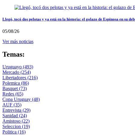
Llegó, tocó dos pelotas y ya está en la historia: el golazo de Espinosa en su deb
05/08/26
Ver más noticias
Temas:
Uruguayo
(493)
Mercado
(254)
Libertadores
(216)
Polemica
(86)
Basquet
(73)
Redes
(65)
Copa Uruguay
(48)
AUF
(35)
Entrevista
(29)
Sanidad
(24)
Amistoso
(22)
Seleccion
(19)
Politica
(16)