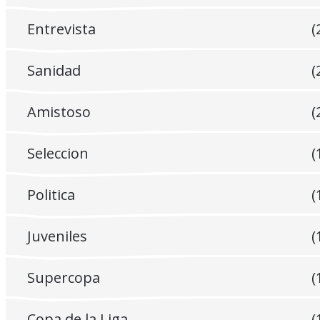
Entrevista
(
Sanidad
(
Amistoso
(
Seleccion
(
Politica
(
Juveniles
(
Supercopa
(
Copa de la Liga
(