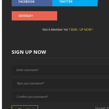
FACEBOOK
TWITTER
GOOGLE+
Not A Member Yet ?
SIGN - UP NOW !
SIGN UP NOW
Forget 