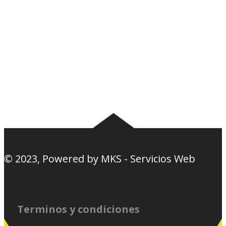
Noticias
Tablas
Camisetas
Estadios Uruguay
Basquetbol
Estadios Exterior
Nosotros
Canciones de la
barra
© 2023, Powered by
MKS - Servicios Web
Terminos y condiciones