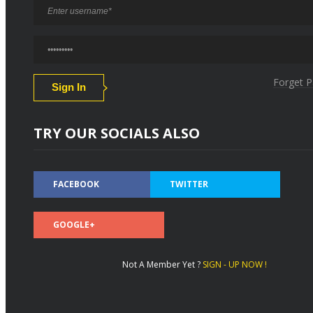
Forget 
TRY OUR SOCIALS ALSO
FACEBOOK
TWITTER
GOOGLE+
Not A Member Yet ?
SIGN - UP NOW !