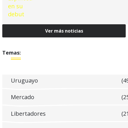
Ver más noticias
Temas:
Uruguayo
(4
Mercado
(2
Libertadores
(2