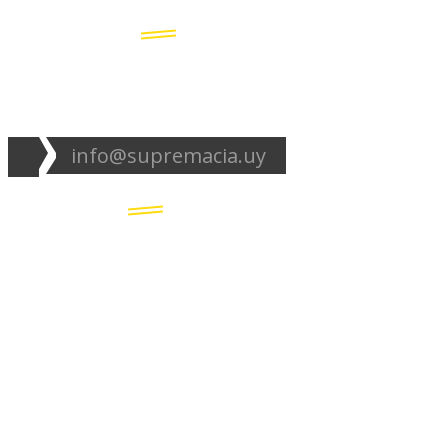
Seguinos en redes:
info@supremacia.uy
Accesos directos:
Plantel
Galería
Noticias
Tablas
Camisetas
Estadios Uruguay
Basquetbol
Estadios Exterior
Nosotros
Canciones de la
barra