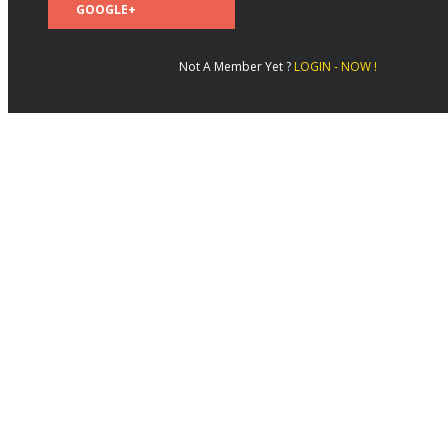
GOOGLE+
Not A Member Yet ?
LOGIN - NOW !