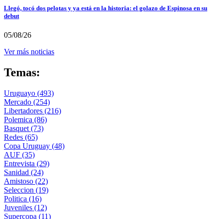
Llegó, tocó dos pelotas y ya está en la historia: el golazo de Espinosa en su
debut
05/08/26
Ver más noticias
Temas:
Uruguayo
(493)
Mercado
(254)
Libertadores
(216)
Polemica
(86)
Basquet
(73)
Redes
(65)
Copa Uruguay
(48)
AUF
(35)
Entrevista
(29)
Sanidad
(24)
Amistoso
(22)
Seleccion
(19)
Politica
(16)
Juveniles
(12)
Supercopa
(11)