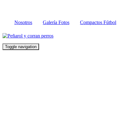
Nosotros
Galería Fotos
Compactos Fútbol
Toggle navigation
JAIME BÁEZ,
EL NUEVO
REFUERZO DE
PEÑAROL,
LLEGA ESTE