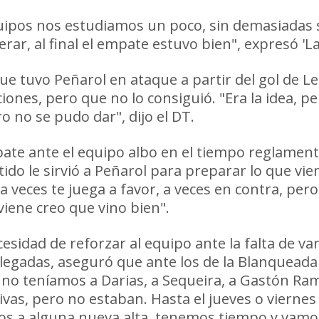
uipos nos estudiamos un poco, sin demasiadas 
rar, al final el empate estuvo bien", expresó 'La 
 que tuvo Peñarol en ataque a partir del gol de
ones, pero que no lo consiguió. "Era la idea, p
o no se pudo dar", dijo el DT.
te ante el equipo albo en el tiempo reglamentar
rtido le sirvió a Peñarol para preparar lo que vi
 veces te juega a favor, a veces en contra, pero
viene creo que vino bien".
cesidad de reforzar al equipo ante la falta de v
 llegadas, aseguró que ante los de la Blanqueada
y no teníamos a Darias, a Sequeira, a Gastón Ra
as, pero no estaban. Hasta el jueves o viernes
s a alguna nueva alta, tenemos tiempo y vamos a