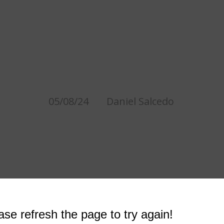
IRRE: LO MÁS IMPOR
L VIENE A PARTIR D
05/08/24
Daniel Salcedo