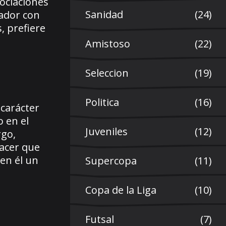
gociaciones
Sanidad
(24)
ador con
s, prefiere
Amistoso
(22)
Seleccion
(19)
Politica
(16)
 carácter
 en el
Juveniles
(12)
rgo,
acer que
en él un
Supercopa
(11)
Copa de la Liga
(10)
Futsal
(7)