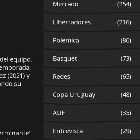
Mercado
(254)
Libertadores
(216)
Polemica
(86)
Basquet
(73)
del equipo.
 temporada,
ez (2021) y
Redes
(65)
rando su
Copa Uruguay
(48)
AUF
(35)
Entrevista
(29)
terminante"