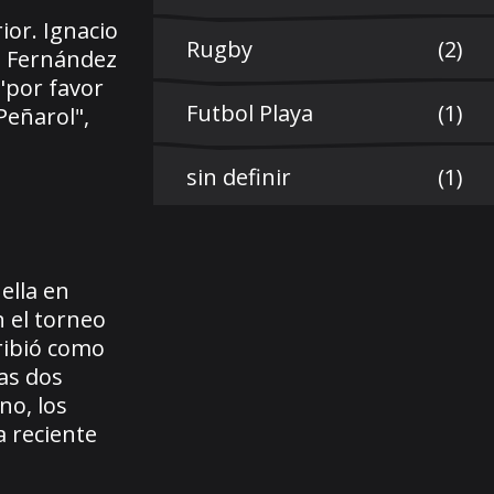
ior. Ignacio
Rugby
(2)
ue Fernández
"por favor
Futbol Playa
(1)
Peñarol",
sin definir
(1)
ella en
n el torneo
cribió como
mas dos
no, los
a reciente