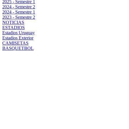
2025 - Semestre 1
2024 - Semestre 2
2024 - Semestre 1
2023 - Semestre 2
NOTICIAS
ESTADIOS
Estadios Uruguay
Estadios Exterior
CAMISETAS
BASQUETBOL
COMPACTO
MEJORES
JUGADAS
PEÑAROL VS
COLO-COLO
SERIE RIO DE