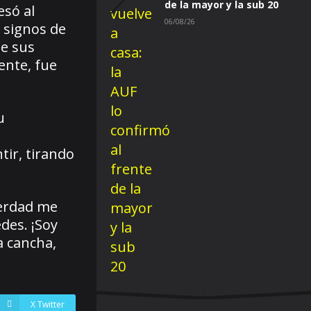
de la mayor y la sub 20
esó al
06/08/26
 signos de
de sus
ente, fue
u
ir, tirando
verdad me
des. ¡Soy
a cancha,
X Twitter