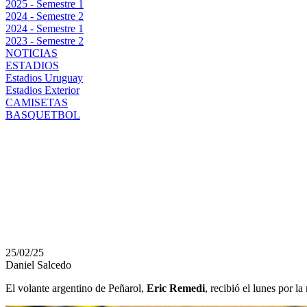
2025 - Semestre 1
2024 - Semestre 2
2024 - Semestre 1
2023 - Semestre 2
NOTICIAS
ESTADIOS
Estadios Uruguay
Estadios Exterior
CAMISETAS
BASQUETBOL
SALIÓ LA SANCIÓN P
PEÑAROL ERIC REMED
ANTE RIVER PLATE
25/02/25
Daniel Salcedo
El volante argentino de Peñarol,
Eric Remedi
, recibió el lunes por l