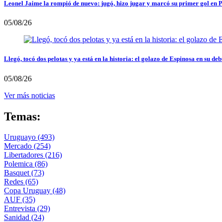
Leonel Jaime la rompió de nuevo: jugó, hizo jugar y marcó su primer gol en 
05/08/26
Llegó, tocó dos pelotas y ya está en la historia: el golazo de Espinosa en su deb
05/08/26
Ver más noticias
Temas:
Uruguayo
(493)
Mercado
(254)
Libertadores
(216)
Polemica
(86)
Basquet
(73)
Redes
(65)
Copa Uruguay
(48)
AUF
(35)
Entrevista
(29)
Sanidad
(24)