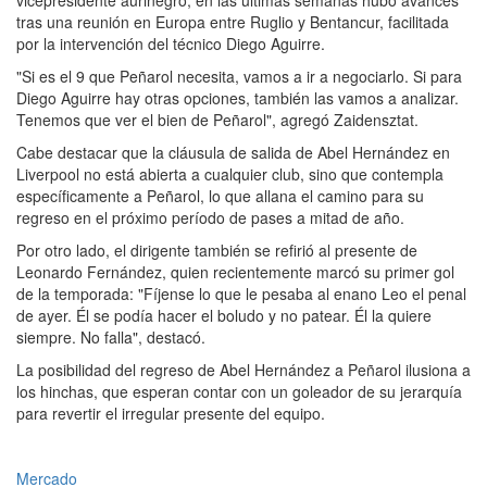
vicepresidente aurinegro, en las últimas semanas hubo avances
tras una reunión en Europa entre Ruglio y Bentancur, facilitada
por la intervención del técnico Diego Aguirre.
"Si es el 9 que Peñarol necesita, vamos a ir a negociarlo. Si para
Diego Aguirre hay otras opciones, también las vamos a analizar.
Tenemos que ver el bien de Peñarol", agregó Zaidensztat.
Cabe destacar que la cláusula de salida de Abel Hernández en
Liverpool no está abierta a cualquier club, sino que contempla
específicamente a Peñarol, lo que allana el camino para su
regreso en el próximo período de pases a mitad de año.
Por otro lado, el dirigente también se refirió al presente de
Leonardo Fernández, quien recientemente marcó su primer gol
de la temporada: "Fíjense lo que le pesaba al enano Leo el penal
de ayer. Él se podía hacer el boludo y no patear. Él la quiere
siempre. No falla", destacó.
La posibilidad del regreso de Abel Hernández a Peñarol ilusiona a
los hinchas, que esperan contar con un goleador de su jerarquía
para revertir el irregular presente del equipo.
Mercado