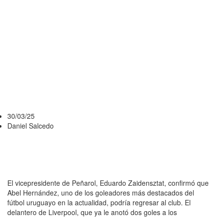
PEÑAROL: SI
ES EL 9 QUE
NECESITAMOS,
LO IREMOS A
BUSCAR
30/03/25
Daniel Salcedo
El vicepresidente de Peñarol, Eduardo Zaidensztat, confirmó que
Abel Hernández, uno de los goleadores más destacados del
fútbol uruguayo en la actualidad, podría regresar al club. El
delantero de Liverpool, que ya le anotó dos goles a los