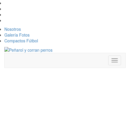
Nosotros
Galería Fotos
Compactos Fútbol
Toggle
navigati
ABEL
HERNÁNDEZ
PODRÍA
VOLVER A