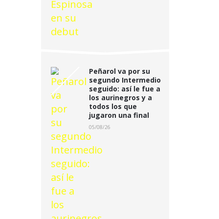
Peñarol va por su
segundo Intermedio
seguido: así le fue a
los aurinegros y a
todos los que
jugaron una final
05/08/26