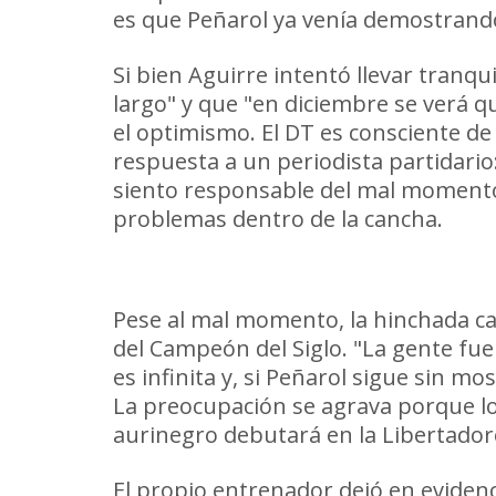
es que Peñarol ya venía demostrando
Si bien Aguirre intentó llevar tranq
largo" y que "en diciembre se verá q
el optimismo. El DT es consciente de
respuesta a un periodista partidar
siento responsable del mal momento"
problemas dentro de la cancha.
La hinchada responde, pero el
Pese al mal momento, la hinchada ca
del Campeón del Siglo. "La gente fue
es infinita y, si Peñarol sigue sin m
La preocupación se agrava porque lo 
aurinegro debutará en la Libertadore
El propio entrenador dejó en evidenc