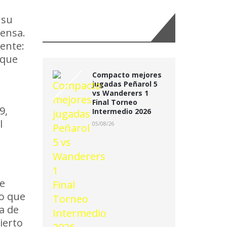
 su
Últimas Noticias:
rensa.
dente:
 que
Compacto mejores
jugadas Peñarol 5
vs Wanderers 1
Final Torneo
9,
Intermedio 2026
l
05/08/26
ue
go que
a de
ierto