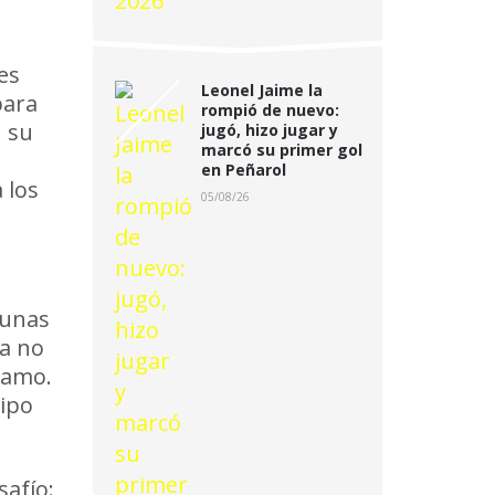
es
Leonel Jaime la
para
rompió de nuevo:
n su
jugó, hizo jugar y
marcó su primer gol
en Peñarol
 los
05/08/26
bunas
ia no
clamo.
uipo
safío: