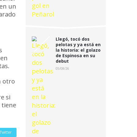
 en un
parado
Llegó, tocó dos
pelotas y ya está en
s
la historia: el golazo
de Espinosa en su
gen
debut
tas.
05/08/26
n otro
e si
 tiene
Twitter