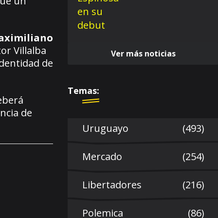
que un
Maximiliano
r Villalba
Ver más noticias
identidad de
Temas:
deberá
ncia de
Uruguayo
(493)
Mercado
(254)
Libertadores
(216)
Polemica
(86)