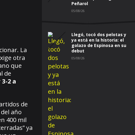
Peñarol
05/08/26
Llegó, tocó dos pelotas y
ya está en la historia: el
golazo de Espinosa en su
cionar. La
debut
exige otra
05/08/26
iano que
l de
 3-2 a
artidos de
 del año
en 400 mil
cerradas” ya