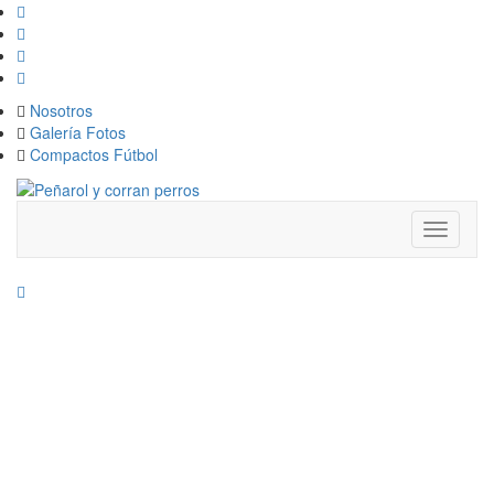
Nosotros
Galería Fotos
Compactos Fútbol
Toggle
navigati
A DEFINIR LA
CIMA:
PEÑAROL
ENFRENTA A