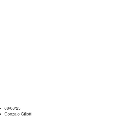
ENTRENADOR
EN JEFE DE
PEÑAROL
PARA LA LIGA
URUGUAYA
DE
BÁSQUETBOL
2025/2026
08/06/25
Gonzalo Giliotti