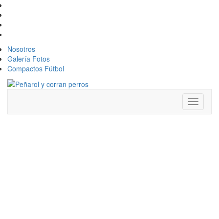
Nosotros
Galería Fotos
Compactos Fútbol
Toggle
navigati
LEANDRO
GARCÍA
MORALES
SERÁ EL