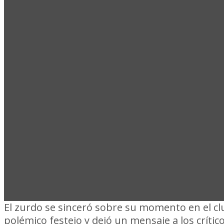
ME DEB
ROMPIÓ 
El zurdo se sinceró sobre su momento en el clu
polémico festejo y dejó un mensaje a los crítico