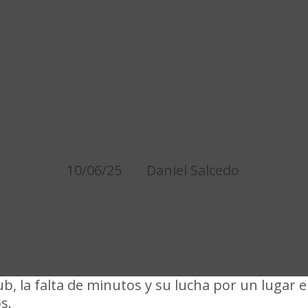
O A PEÑAROL: DAVID
EL SILENCIO TRAS SU 
DEFENSOR
10/06/25
Daniel Salcedo
b, la falta de minutos y su lucha por un lugar 
s.