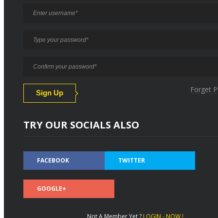
Forget 
TRY OUR SOCIALS ALSO
FACEBOOK
TWITTER
GOOGLE+
Not A Member Yet ?
LOGIN - NOW !