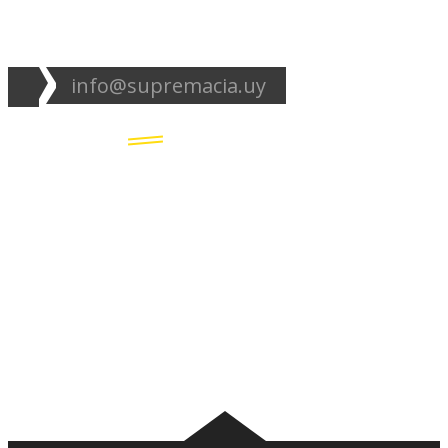
info@supremacia.uy
Accesos directos:
Plantel
Galería
Noticias
Tablas
Camisetas
Estadios Uruguay
Basquetbol
Estadios Exterior
Nosotros
Canciones de la
barra