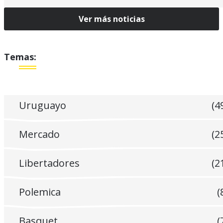
Ver más noticias
Temas:
Uruguayo
(4
Mercado
(2
Libertadores
(2
Polemica
(
Basquet
(