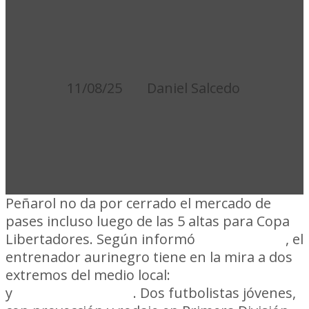
LA MIRA DEL
CARBONERO
11/08/25
Daniel Salcedo
Peñarol no da por cerrado el mercado de
pases incluso luego de las 5 altas para Copa
Libertadores. Según informó
InfoCap1891
, el
entrenador aurinegro tiene en la mira a dos
extremos del medio local:
Lucas Sanseviero
y
Esteban Da Silva
. Dos futbolistas jóvenes,