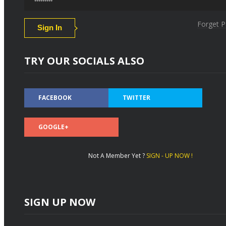
Forget 
TRY OUR SOCIALS ALSO
FACEBOOK
TWITTER
GOOGLE+
Not A Member Yet ?
SIGN - UP NOW !
SIGN UP NOW