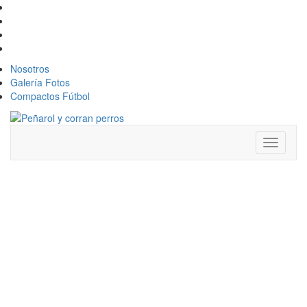
Nosotros
Galería Fotos
Compactos Fútbol
Toggle
navigati
TENFIELD SE
METE EN LA
LICITACIÓN Y
APRIETA A LA