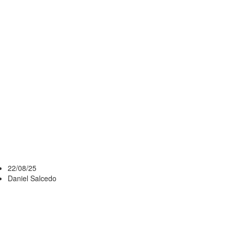
AUF: LOS
CLUBES,
SOBRE TODO
PEÑAROL,
DEBERÁN
ESTAR MUY
ATENTOS
22/08/25
Daniel Salcedo