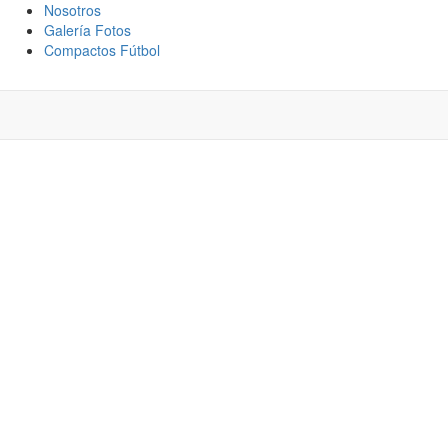
Nosotros
Galería Fotos
Compactos Fútbol
DISCULPAS POR EL
SPED DEL CAMPEÓN
LICÓ LA SITUACIÓN