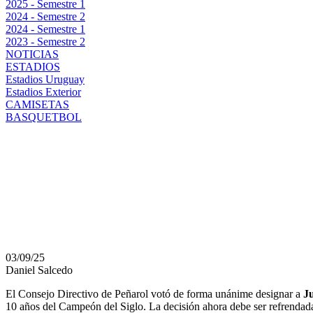
2025 - Semestre 1
2024 - Semestre 2
2024 - Semestre 1
2023 - Semestre 2
NOTICIAS
ESTADIOS
Estadios Uruguay
Estadios Exterior
CAMISETAS
BASQUETBOL
JUAN PEDRO DAMIANI
HONORARIO: UN HO
POLÉMICA EN PEÑAR
03/09/25
Daniel Salcedo
El Consejo Directivo de Peñarol votó de forma unánime designar a
J
10 años del Campeón del Siglo. La decisión ahora debe ser refrendad