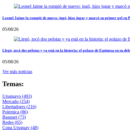
Leonel Jaime la rompió de nuevo: jugó, hizo jugar y marcó su primer gol en 
05/08/26
Llegó, tocó dos pelotas y ya está en la historia: el golazo de Espinosa en su deb
05/08/26
Ver más noticias
Temas:
Uruguayo
(493)
Mercado
(254)
Libertadores
(216)
Polemica
(86)
Basquet
(73)
Redes
(65)
Copa Uruguay
(48)