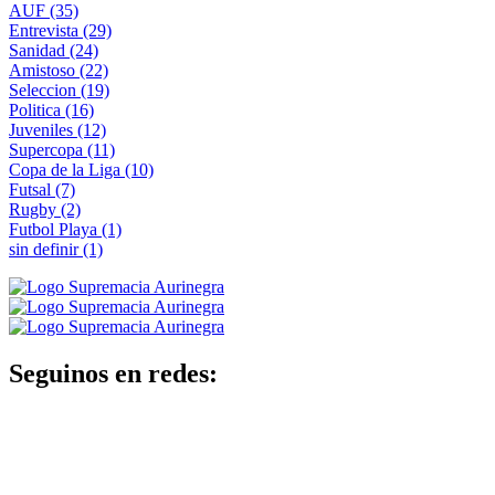
AUF
(35)
Entrevista
(29)
Sanidad
(24)
Amistoso
(22)
Seleccion
(19)
Politica
(16)
Juveniles
(12)
Supercopa
(11)
Copa de la Liga
(10)
Futsal
(7)
Rugby
(2)
Futbol Playa
(1)
sin definir
(1)
Seguinos en redes: