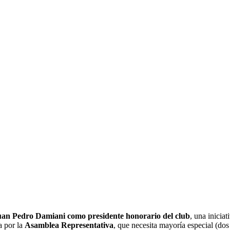
, PRESIDENTE
MENAJE CON
OL
uan Pedro Damiani como presidente honorario del club
, una inicia
a por la
Asamblea Representativa
, que necesita mayoría especial (dos 