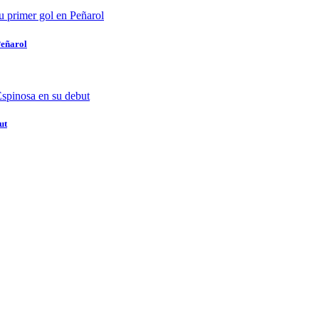
Peñarol
ut