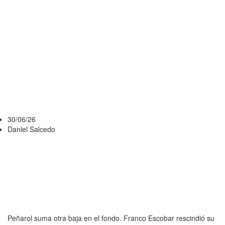
DEJA
PEÑAROL Y
SE ENCAMINA
DE VUELTA A
NEWELLS
30/06/26
Daniel Salcedo
Peñarol suma otra baja en el fondo. Franco Escobar rescindió su