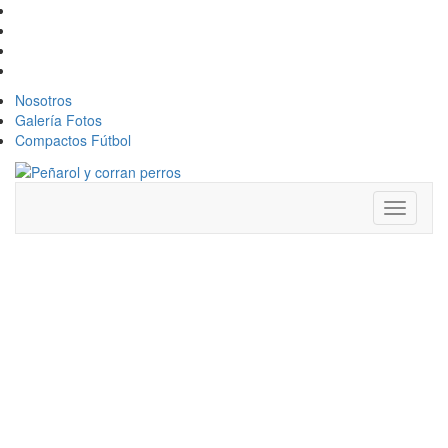
Nosotros
Galería Fotos
Compactos Fútbol
Toggle
navigati
OTRA
RESCISIÓN:
FRANCO
ESCOBAR