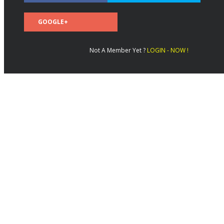
GOOGLE+
Not A Member Yet ?
LOGIN - NOW !