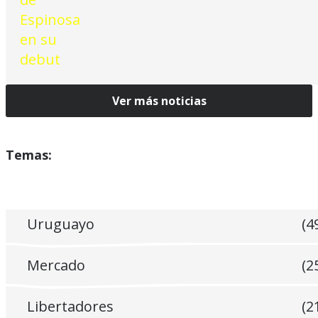
Ver más noticias
Temas:
Uruguayo
(4
Mercado
(2
Libertadores
(2