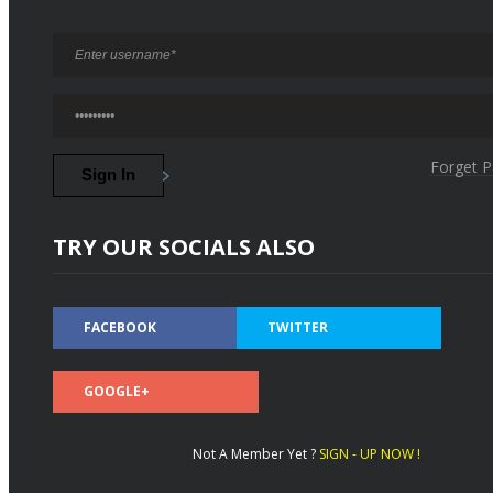
Forget 
TRY OUR SOCIALS ALSO
FACEBOOK
TWITTER
GOOGLE+
Not A Member Yet ?
SIGN - UP NOW !