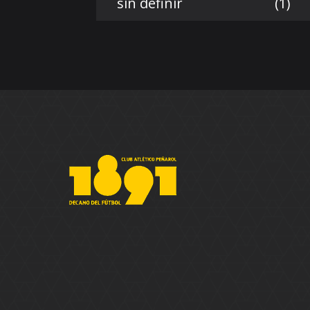
sin definir
(1)