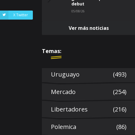
debut
05/08/26
X Twitter
Ver más noticias
Temas:
Uruguayo
(493)
Mercado
(254)
Libertadores
(216)
Polemica
(86)