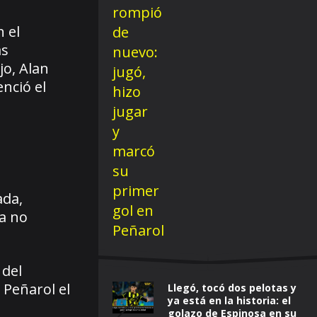
 el
as
jo, Alan
nció el
ada,
ra no
 del
 Peñarol el
Llegó, tocó dos pelotas y
ya está en la historia: el
golazo de Espinosa en su