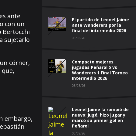
es ante
El partido de Leonel Jaime
do con un
ante Wanderers por la
o Bertocchi
final del intermedio 2026
a sujetarlo
06/08/26
 un córner,
Compacto mejores
jugadas Peñarol 5 vs
 que,
Wanderers 1 Final Torneo
Intermedio 2026
05/08/26
Leonel Jaime la rompió de
nuevo: jugó, hizo jugar y
Sin embargo,
marcó su primer gol en
Sebastián
Peñarol
05/08/26