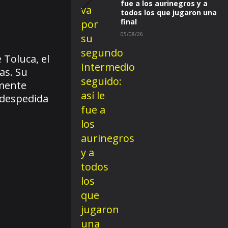
fue a los aurinegros y a
todos los que jugaron una
final
05/08/26
Toluca, el
as. Su
amente
 despedida