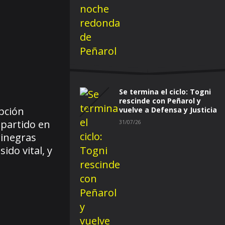
Se termina el ciclo: Togni
rescinde con Peñarol y
opción
vuelve a Defensa y Justicia
 partido en
31/07/26
rinegras
do vital, y